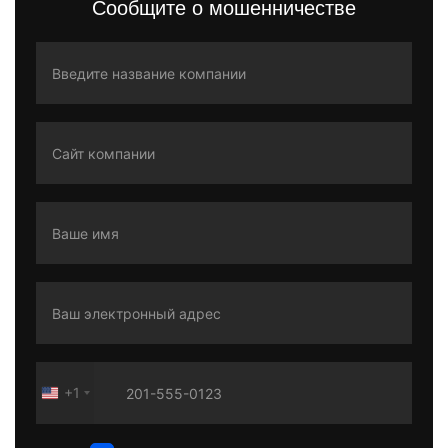
Сообщите о мошенничестве
+1
United
States
+1