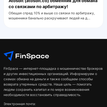
Atosbit (atosbit.co) обменник для обмана
со связками по арбитражу!
Обещая спред 10% и выше со связки по арбитражу,
мошенники банально раскручивают людей на д...
FinSpace — интернет-площадка о мошенничестве брокеров
и других инвестиционных организаций. Информируем о
схемах обмана на деньги и также сообщаем способы
возврата утерянных средств. Наша цель — помогать
людям сохранить капитал и по мере возникновения
необходимости восстановить справедливость.
Электронная почта: