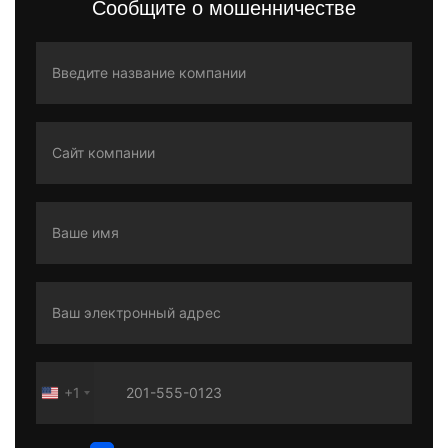
Сообщите о мошенничестве
+1
United
States
+1