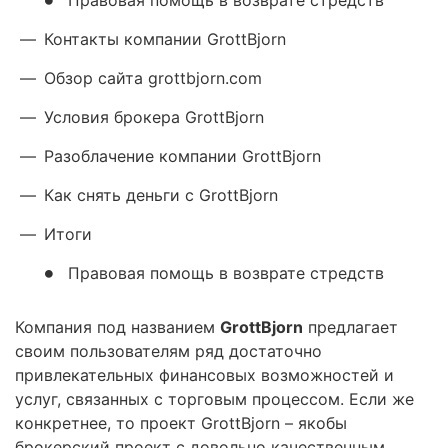
Правовая помощь в возврате стредств
—
Контакты компании GrottBjorn
—
Обзор сайта grottbjorn.com
—
Условия брокера GrottBjorn
—
Разоблачение компании GrottBjorn
—
Как снять деньги с GrottBjorn
—
Итоги
Правовая помощь в возврате стредств
Компания под названием
GrottBjorn
предлагает
своим пользователям ряд достаточно
привлекательных финансовых возможностей и
услуг, связанных с торговым процессом. Если же
конкретнее, то проект GrottBjorn – якобы
брокерский проект с довольно качественным