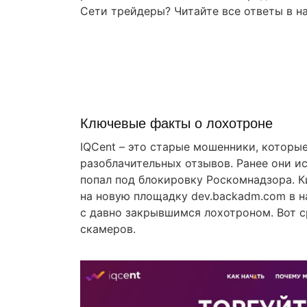
Сети трейдеры? Читайте все ответы в н
Правовая помощь в
возврате стредств
Получите оценку ситуации и план действий
Ключевые факты о лохотроне
IQCent – это старые мошенники, которые
разоблачительных отзывов. Ранее они ис
попал под блокировку Роскомнадзора. 
на новую площадку dev.backadm.com в на
с давно закрывшимся лохотроном. Вот 
скамеров.