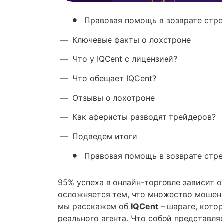
Правовая помощь в возврате стр
—
Ключевые факты о лохотроне
—
Что у IQCent с лицензией?
—
Что обещает IQCent?
—
Отзывы о лохотроне
—
Как аферисты разводят трейдеров?
—
Подведем итоги
Правовая помощь в возврате стр
95% успеха в онлайн-торговле зависит 
осложняется тем, что множество мошен
мы расскажем об
IQCent
– шараге, котор
реального агента. Что собой представля