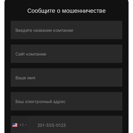
Сообщите о мошенничестве
+1
United
States