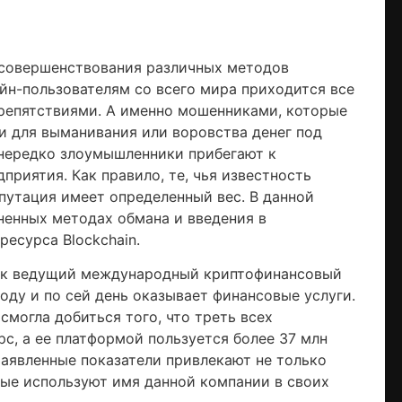
 совершенствования различных методов
йн-пользователям со всего мира приходится все
препятствиями. А именно мошенниками, которые
и для выманивания или воровства денег под
нередко злоумышленники прибегают к
риятия. Как правило, те, чья известность
епутация имеет определенный вес. В данной
ненных методах обмана и введения в
есурса Blockchain.
как ведущий международный криптофинансовый
году и по сей день оказывает финансовые услуги.
могла добиться того, что треть всех
с, а ее платформой пользуется более 37 млн
Заявленные показатели привлекают не только
рые используют имя данной компании в своих