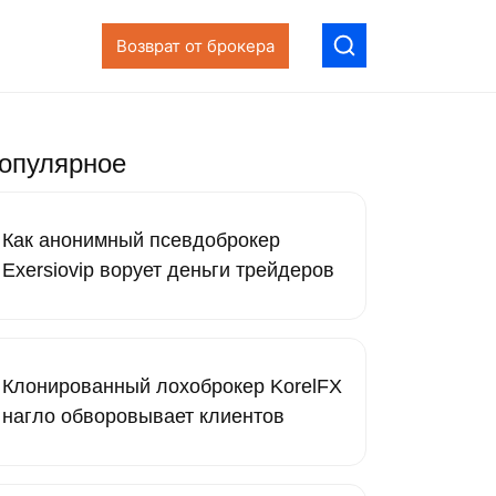
Возврат от брокера
опулярное
Как анонимный псевдоброкер
Exersiovip ворует деньги трейдеров
Клонированный лохоброкер KorelFX
нагло обворовывает клиентов