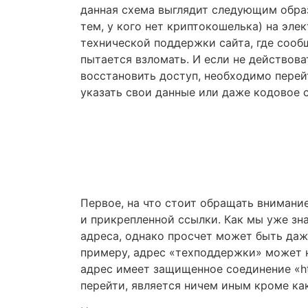
данная схема выглядит следующим образ
тем, у кого нет криптокошелька) на эле
технической поддержки сайта, где сообщ
пытается взломать. И если не действова
восстановить доступ, необходимо перей
указать свои данные или даже кодовое с
Правовая помощь в
возврате средств
Получите оценку ситуации и план действий
Первое, на что стоит обращать внимание
и прикрепленной ссылки. Как мы уже зн
адреса, однако просчет может быть даже
примеру, адрес «техподдержки» может на
адрес имеет защищенное соединение «htt
перейти, является ничем иным кроме ка