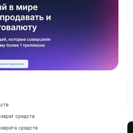
дств
озврат средств
озврата средств