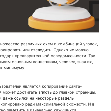
множество различных схем и комбинаций уловок,
локировать или отследить. Однако их можно
лагодаря предварительной осведомленности. Так
льким основным концепциям, человек, зная их,
 к минимуму.
зователей является копирование сайта-
я может достигать вплоть до главной страницы.
 и даже ссылки на некоторые разделы
скопировано ради максимальной схожести. И в
ожно заметить в изначально кажущихся