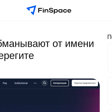
П
бманывают от имени
ерегите