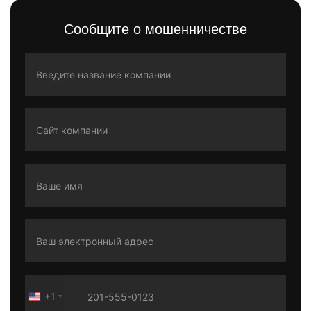
Сообщите о мошенничестве
+1
United