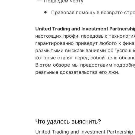
—
Подведем черту
Правовая помощь в возврате стр
United Trading and Investment Partnershi
настоящих профи, передовых технологи
гарантированно приведут любого к фина
размытыми высказываниями об “успешн
которые ставят перед собой цель обла
В этом обзоре мы предоставим подробн
реальные доказательства его лжи.
Правовая помощь в
возврате стредств
Получите оценку ситуации и план действий
Что удалось выяснить?
United Trading and Investment Partnersh