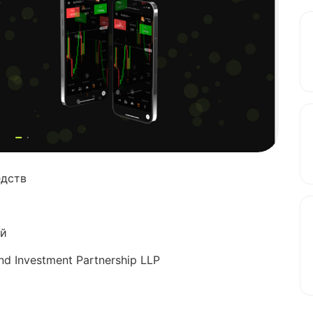
едств
ий
d Investment Partnership LLP