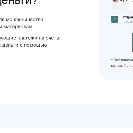
+1
United
States
+1
Отправ
ля мошенничества,
персо
м материалам.
дующие платежи на счета
и деньги с помощью
* Все консу
который в с