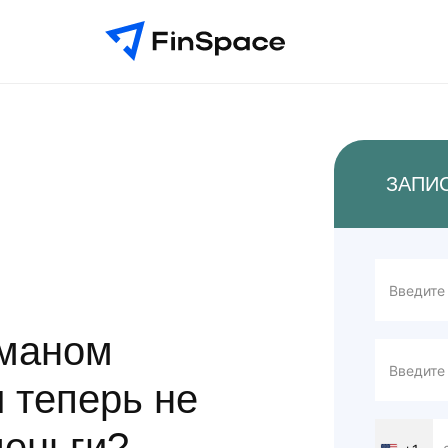
ЗАПИ
бманом
и теперь не
деньги?