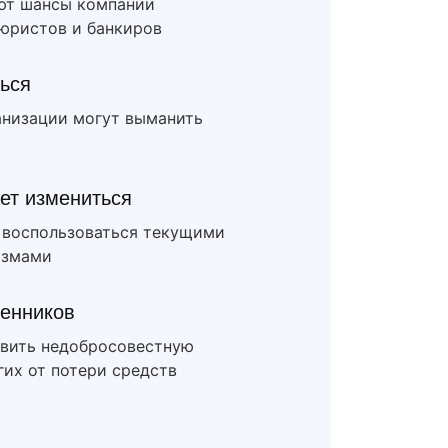
ют шансы компании
 юристов и банкиров
ться
анизации могут выманить
ет измениться
ы воспользоваться текущими
измами
енников
вить недобросовестную
их от потери средств