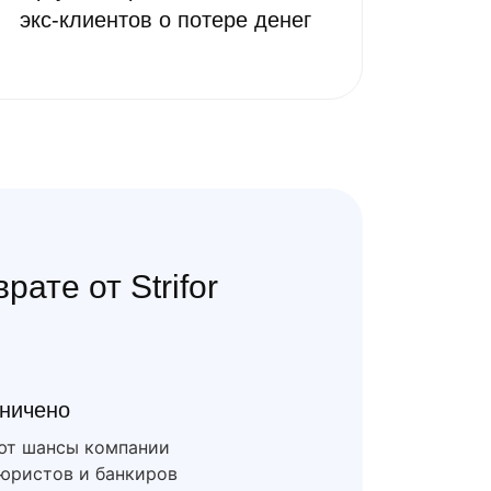
экс-клиентов о потере денег
ате от Strifor
аничено
ют шансы компании
 юристов и банкиров