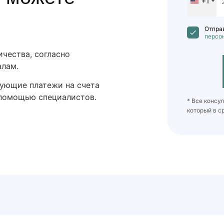
+1
United
States
+1
Отправ
персо
чества, согласно
алам.
дующие платежи на счета
 помощью специалистов.
* Все консу
который в с