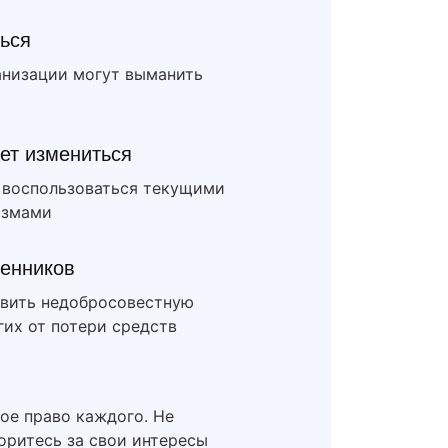
ться
анизации могут выманить
ет измениться
ы воспользоваться текущими
измами
енников
вить недобросовестную
их от потери средств
ое право каждого. Не
боритесь за свои интересы