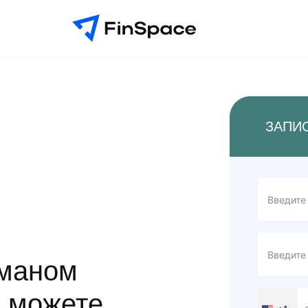
ЗАПИ
бманом
не можете