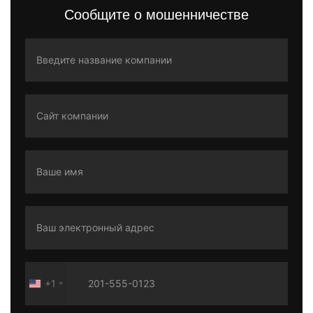
Сообщите о мошенничестве
+1
United
States