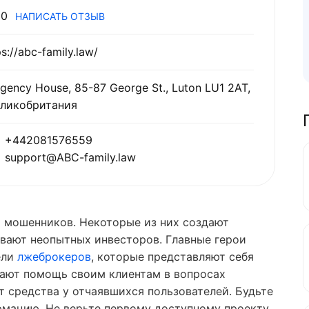
0
НАПИСАТЬ ОТЗЫВ
ps://abc-family.law/
gency House, 85-87 George St., Luton LU1 2AT,
ликобритания
+442081576559
support@ABC-family.law
о мошенников. Некоторые из них создают
вают неопытных инвесторов. Главные герои
ели
лжеброкеров
, которые представляют себя
щают помощь своим клиентам в вопросах
т средства у отчаявшихся пользователей. Будьте
мацию. Не верьте первому доступному проекту,