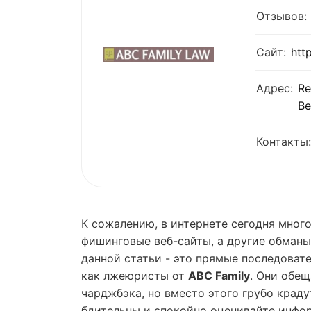
Отзывов:
Сайт:
htt
Адрес:
Re
Ве
Контакты:
К сожалению, в интернете сегодня мног
фишинговые веб-сайты, а другие обманы
данной статьи - это прямые последоват
как лжеюристы от
ABC Family
. Они обе
чарджбэка, но вместо этого грубо краду
бдительны и спокойно оценивайте инфор