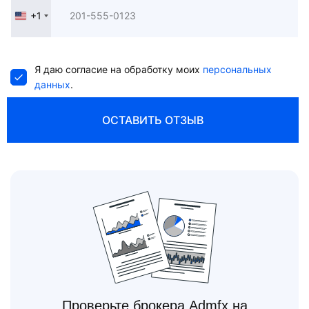
+1
United
States
+1
Я даю согласие на обработку моих
персональных
данных
.
ОСТАВИТЬ ОТЗЫВ
Проверьте брокера Admfx на