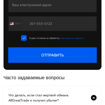
+1
United
States
+1
Я даю согласие на обработку
персональных данных
.
ОТПРАВИТЬ
Часто задаваемые вопросы
Что делать, если стал жертвой обмана
AllGreatTrade и получил убытки?