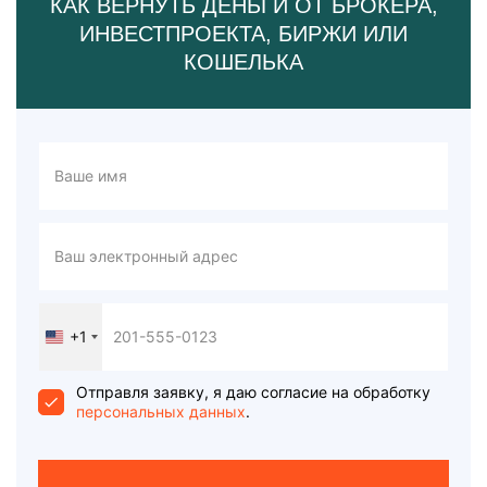
КАК ВЕРНУТЬ ДЕНЬГИ ОТ БРОКЕРА,
ИНВЕСТПРОЕКТА, БИРЖИ ИЛИ
КОШЕЛЬКА
+1
United
States
+1
Отправля заявку, я даю согласие на обработку
персональных данных
.