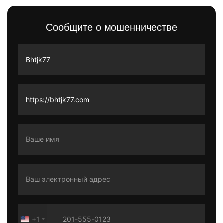
Сообщите о мошенничестве
+1
United