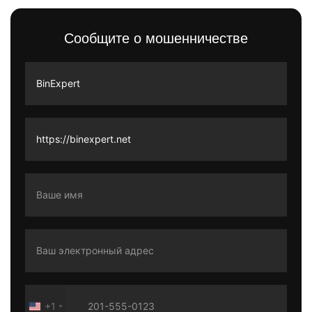
Сообщите о мошенничестве
+1
United