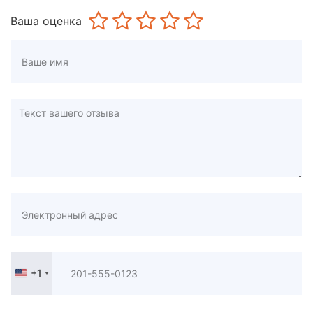
Ваша оценка
+1
United
States
+1