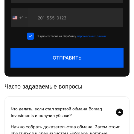
+1
United
States
+1
Я даю согласие на обработку
персональных данных
.
ОТПРАВИТЬ
Часто задаваемые вопросы
Что делать, если стал жертвой обмана Bomag
Investments и получил убытки?
Нужно собрать доказательства обмана. Затем стоит
обратиться к специалистам FinSpace, которые