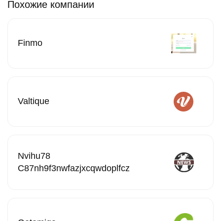
Похожие компании
Finmo
Valtique
Nvihu78
C87nh9f3nwfazjxcqwdoplfcz