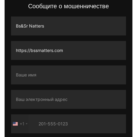
Сообщите о мошенничестве
+1
United
States