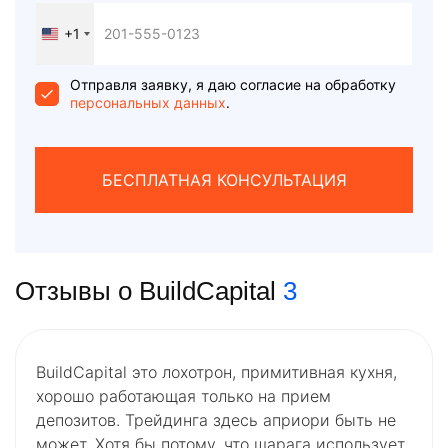
+1
United
States
+1
Отправля заявку, я даю согласие на обработку
персональных данных
.
БЕСПЛАТНАЯ КОНСУЛЬТАЦИЯ
Отзывы о BuildCapital
3
BuildCapital это лохотрон, примитивная кухня,
хорошо работающая только на прием
депозитов. Трейдинга здесь априори быть не
может. Хотя бы потому, что шарага использует