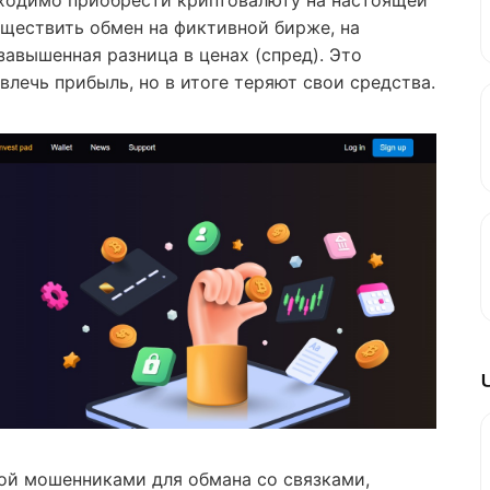
бходимо приобрести криптовалюту на настоящей
существить обмен на фиктивной бирже, на
авышенная разница в ценах (спред). Это
лечь прибыль, но в итоге теряют свои средства.
мой мошенниками для обмана со связками,