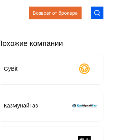
Возврат от брокера
Похожие компании
GyBit
КазМунайГаз