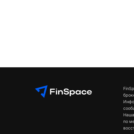
FinS
брок
Инфо
сооб
Наша
по м
восс