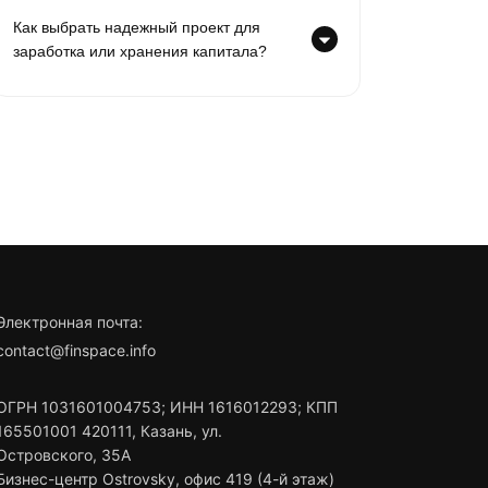
Как выбрать надежный проект для
заработка или хранения капитала?
Электронная почта:
contact@finspace.info
ОГРН
1031601004753
;
ИНН
1616012293
;
КПП
165501001
420111
,
Казань
,
ул.
Островского, 35А
Бизнес-центр Ostrovsky, офис 419 (4-й этаж)