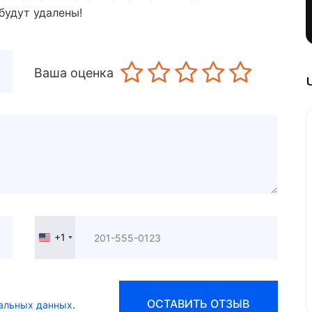
будут удалены!
Ваша оценка
+1
United
States
+1
ОСТАВИТЬ ОТЗЫВ
альных данных
.