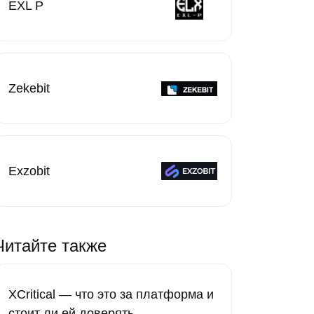
EXL P
Zekebit
Exzobit
Читайте также
XCritical — что это за платформа и
стоит ли ей доверять