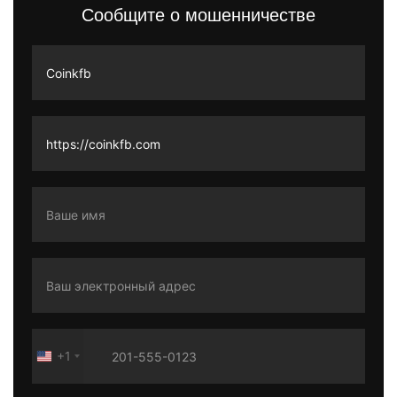
Сообщите о мошенничестве
+1
United
States