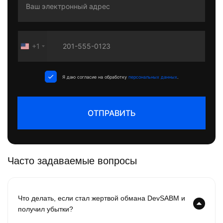
+1
United
States
+1
Я даю согласие на обработку
персональных данных
.
ОТПРАВИТЬ
Часто задаваемые вопросы
Что делать, если стал жертвой обмана DevSABM и
получил убытки?