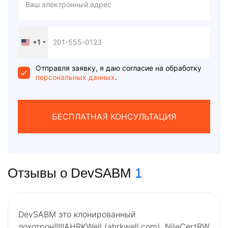
+1
United
States
+1
Отправля заявку, я даю согласие на обработку
персональных данных
.
БЕСПЛАТНАЯ КОНСУЛЬТАЦИЯ
Отзывы о DevSABM
1
DevSABM это клонированный
лохотрон!!!!!AHRKWell (ahrkwell.com), NileCertRW