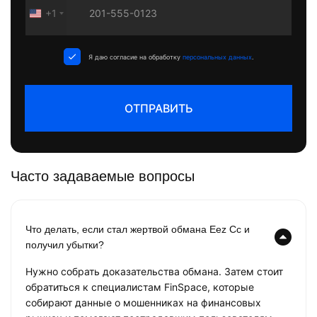
+1
United
States
+1
Я даю согласие на обработку
персональных данных
.
ОТПРАВИТЬ
Часто задаваемые вопросы
Что делать, если стал жертвой обмана Eez Cc и
получил убытки?
Нужно собрать доказательства обмана. Затем стоит
обратиться к специалистам FinSpace, которые
собирают данные о мошенниках на финансовых