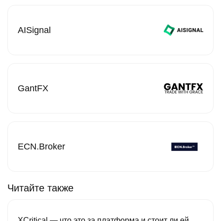
AISignal
GantFX
ECN.Broker
Читайте также
XCritical — что это за платформа и стоит ли ей