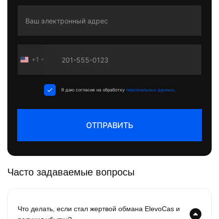
+1
United
States
+1
Я даю согласие на обработку
персональных данных
.
ОТПРАВИТЬ
Часто задаваемые вопросы
Что делать, если стал жертвой обмана ElevoCas и