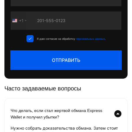
+1
United
States
+1
Я даю согласие на обработку
персональных данных
.
ОТПРАВИТЬ
Часто задаваемые вопросы
Что делать, если стал жертвой обмана Express
Wallet и получил убытки?
Нужно собрать доказательства обмана. Затем стоит