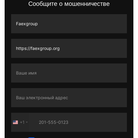
Сообщите о мошенничестве
+1
United
States
+1