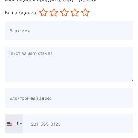
Ваша оценка
+1
United
States