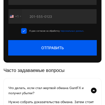
+1
United
States
+1
Я даю согласие на обработку
персональных данных
.
ОТПРАВИТЬ
Часто задаваемые вопросы
Что делать, если стал жертвой обмана GantFX и
получил убытки?
Нужно собрать доказательства обмана. Затем стоит