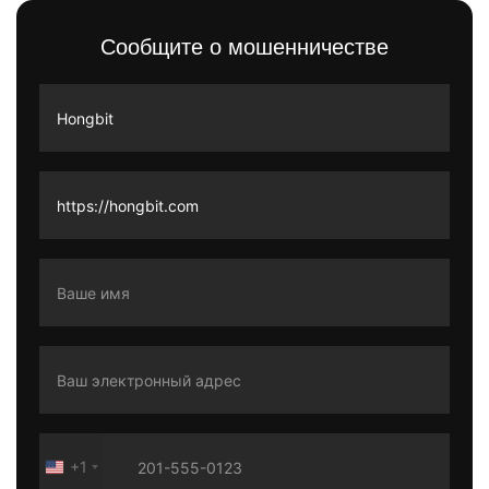
Сообщите о мошенничестве
+1
United