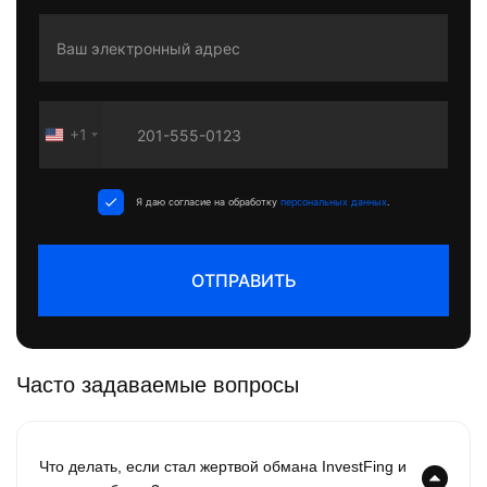
+1
United
States
+1
Я даю согласие на обработку
персональных данных
.
ОТПРАВИТЬ
Часто задаваемые вопросы
Что делать, если стал жертвой обмана InvestFing и