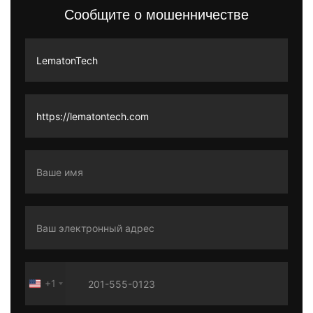
Сообщите о мошенничестве
+1
United
States