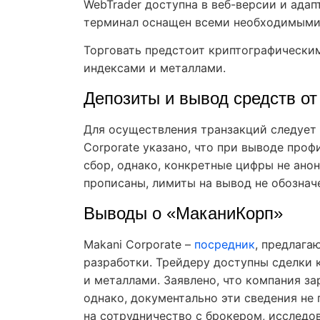
WebTrader доступна в веб-версии и адап
терминал оснащен всеми необходимыми
Торговать предстоит криптографически
индексами и металлами.
Депозиты и вывод средств от
Для осуществления транзакций следует 
Corporate указано, что при выводе про
сбор, однако, конкретные цифры не ано
прописаны, лимиты на вывод не обозна
Выводы о «МаканиКорп»
Makani Corporate –
посредник
, предлага
разработки. Трейдеру доступны сделки 
и металлами. Заявлено, что компания з
однако, документально эти сведения не
на сотрудничество с брокером, исследов