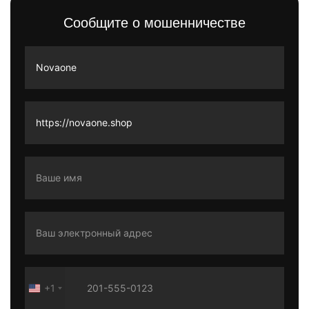
Сообщите о мошенничестве
+1
United
States