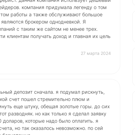
ферист. данная компания использует дешевый
ейдеров. компания придумала легенду о том
ытом работы а также обслуживают большое
и являются брокером однодневкой. Я
паний с таким же сайтом не менее трех.
и клиентам получать доход и главная их цель
27 марта 2024
ьный депозит сначала. я подумал рискнуть,
 мой счет пошел стремительно плюм и
уть еще штуку, обещая золотые горы. до сих
тот разводняк. но как только я сделал заявку
 доларов, которые надо было оплатить. я
счета, но так оказалось невозможно. по сей