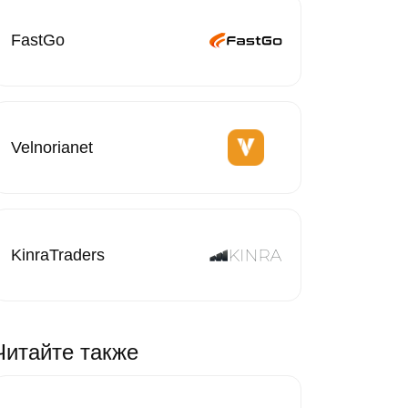
FastGo
Velnorianet
KinraTraders
Читайте также