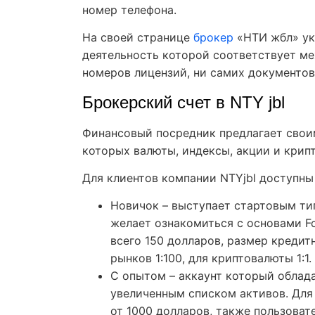
номер телефона.
На своей странице
брокер
«НТИ жбл» ук
деятельность которой соответствует ме
номеров лицензий, ни самих документо
Брокерский счет в NTY jbl
Финансовый посредник предлагает свои
которых валюты, индексы, акции и кри
Для клиентов компании NTYjbl доступны
Новичок – выступает стартовым тип
желает ознакомиться с основами F
всего 150 долларов, размер кредит
рынков 1:100, для криптовалюты 1:1.
С опытом – аккаунт который облад
увеличенным списком активов. Для
от 1000 долларов, также пользоват