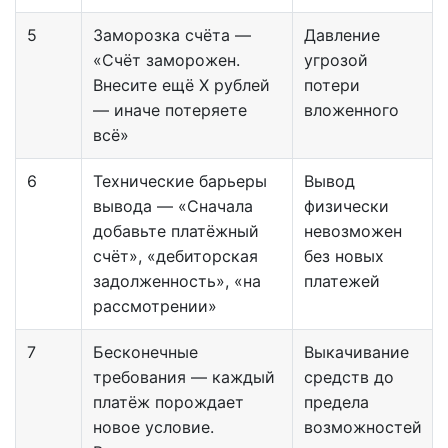
5
Заморозка счёта —
Давление
«Счёт заморожен.
угрозой
Внесите ещё X рублей
потери
— иначе потеряете
вложенного
всё»
6
Технические барьеры
Вывод
вывода — «Сначала
физически
добавьте платёжный
невозможен
счёт», «дебиторская
без новых
задолженность», «на
платежей
рассмотрении»
7
Бесконечные
Выкачивание
требования — каждый
средств до
платёж порождает
предела
новое условие.
возможностей