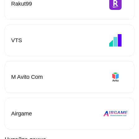
Rakut99
VTS
M Avito Com
Airgame