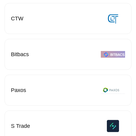
CTW
Bitbacs
Paxos
S Trade