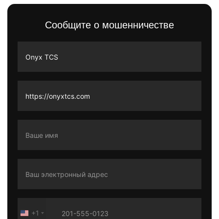
Сообщите о мошенничестве
+1
United