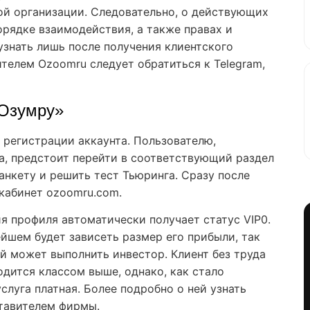
ой организации. Следовательно, о действующих
орядке взаимодействия, а также правах и
узнать лишь после получения клиентского
ителем Ozoomru следует обратиться к Telegram,
«Озумру»
 регистрации аккаунта. Пользователю,
а, предстоит перейти в соответствующий раздел
анкету и решить тест Тьюринга. Сразу после
 кабинет ozoomru.com.
я профиля автоматически получает статус VIP0.
ейшем будет зависеть размер его прибыли, так
ий может выполнить инвестор. Клиент без труда
одится классом выше, однако, как стало
слуга платная. Более подробно о ней узнать
тавителем фирмы.