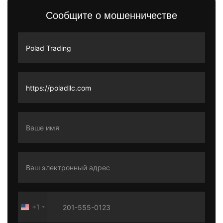
Сообщите о мошенничестве
+1
United
States