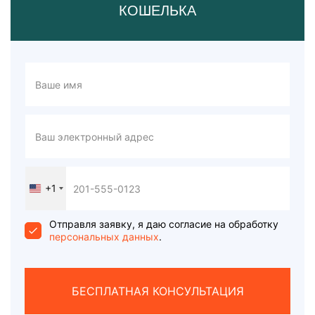
КОШЕЛЬКА
+1
United
States
+1
Отправля заявку, я даю согласие на обработку
персональных данных
.
БЕСПЛАТНАЯ КОНСУЛЬТАЦИЯ