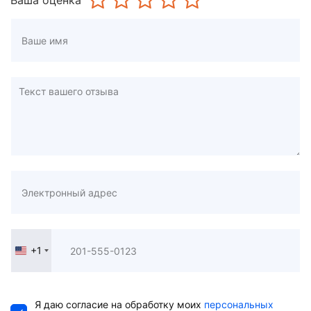
Ваша оценка
+1
United
States
+1
Я даю согласие на обработку моих
персональных