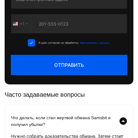
+1
United
States
+1
Я даю согласие на обработку
персональных данных
.
ОТПРАВИТЬ
Часто задаваемые вопросы
Что делать, если стал жертвой обмана Samsbit и
получил убытки?
Нужно собрать доказательства обмана. Затем стоит