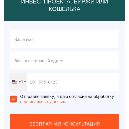
ИНВЕСТПРОЕКТА, БИРЖИ ИЛИ
КОШЕЛЬКА
+1
United
States
+1
Отправля заявку, я даю согласие на обработку
персональных данных
.
БЕСПЛАТНАЯ КОНСУЛЬТАЦИЯ