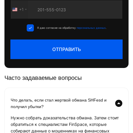
+1
United
States
+1
Я даю согласие на обработку
персональных данных
.
ОТПРАВИТЬ
Часто задаваемые вопросы
Что делать, если стал жертвой обмана SHFesd и
получил убытки?
Нужно собрать доказательства обмана. Затем стоит
обратиться к специалистам FinSpace, которые
собирают данные о мошенниках на финансовых