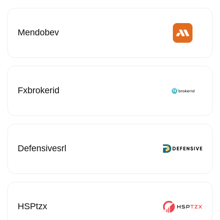
Mendobev
Fxbrokerid
Defensivesrl
HSPtzx