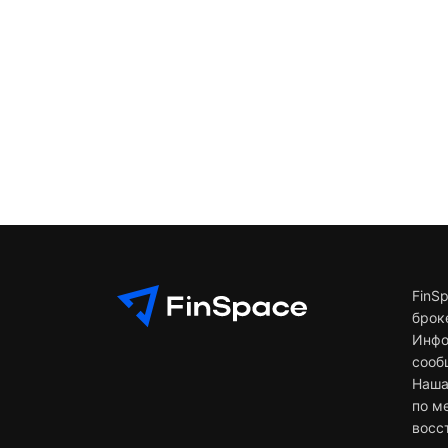
FinS
брок
Инфо
сооб
Наша
по м
восс