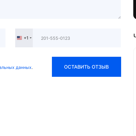
+1
United
States
+1
ОСТАВИТЬ ОТЗЫВ
альных данных
.