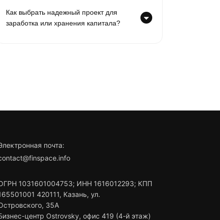
Как выбрать надежный проект для
заработка или хранения капитала?
Электронная почта:
contact@finspace.info
ОГРН
1031601004753
;
ИНН
1616012293
;
КПП
165501001
420111
,
Казань
,
ул.
Островского, 35А
Бизнес-центр Ostrovsky, офис 419 (4-й этаж)