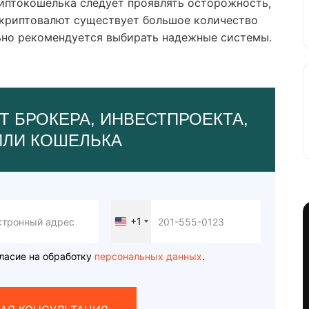
иптокошелька следует проявлять осторожность,
 криптовалют существует большое количество
ьно рекомендуется выбирать надежные системы.
Т БРОКЕРА, ИНВЕСТПРОЕКТА,
ИЛИ КОШЕЛЬКА
+1
United
States
+1
ласие на обработку
персональных данных
.