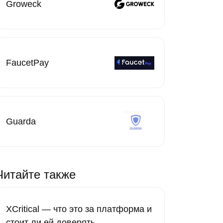
Groweck
FaucetPay
Guarda
Читайте также
XCritical — что это за платформа и
стоит ли ей доверять