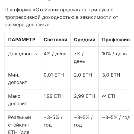
Платформа «Стейкон» предлагает три пула с
прогрессивной доходностью в зависимости от
размера депозита:
ПАРАМЕТР
Световой
Средний
Профессион
Доходность
4% / день
7% /
10% / день
день
Мин.
0,01 ETH
2,0 ETH
3,0 ETH
депозит
Макс.
1,99 ETH
2,99 ETH
∞ ETH
депозит
Реальный
~3–5% /
~3–5% /
~3–5% / год
стейкинг
год
год
ETH (для