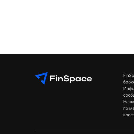
FinS
брок
Инфо
сооб
Наша
по м
восс