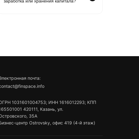
заработка или хранения капитала?
Электронная почта:
contact@finspace.info
ОГРН
1031601004753
;
ИНН
1616012293
;
КПП
165501001
420111
,
Казань
,
ул.
Островского, 35А
Бизнес-центр Ostrovsky, офис 419 (4-й этаж)