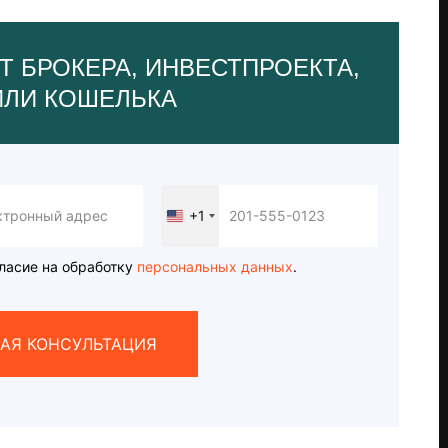
Т БРОКЕРА, ИНВЕСТПРОЕКТА,
ИЛИ КОШЕЛЬКА
+1
United
States
+1
ласие на обработку
персональных данных
.
АЯ КОНСУЛЬТАЦИЯ