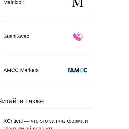
Mainixbit
SushiSwap
AMCC Markets
Читайте также
XCritical — что это за платформа и
стоит ли ей доверять