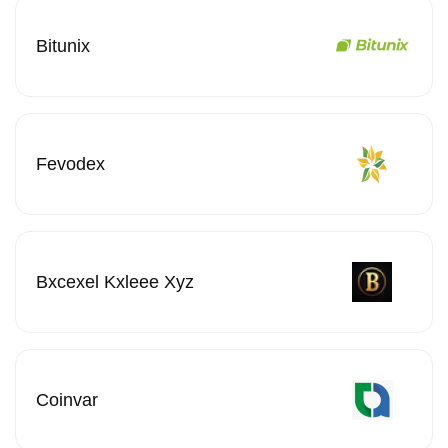
Bitunix
Fevodex
Bxcexel Kxleee Xyz
Coinvar