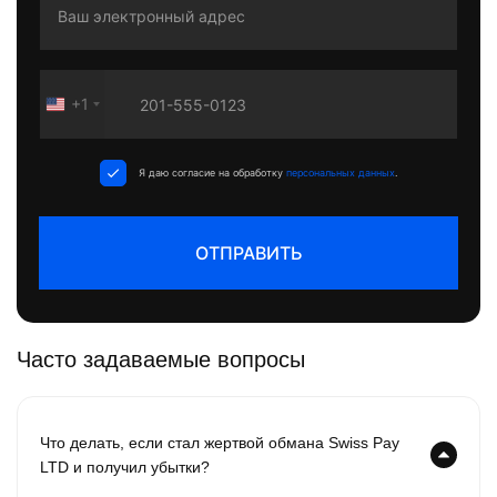
+1
United
States
+1
Я даю согласие на обработку
персональных данных
.
ОТПРАВИТЬ
Часто задаваемые вопросы
Что делать, если стал жертвой обмана Swiss Pay
LTD и получил убытки?