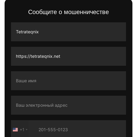
Сообщите о мошенничестве
+1
United