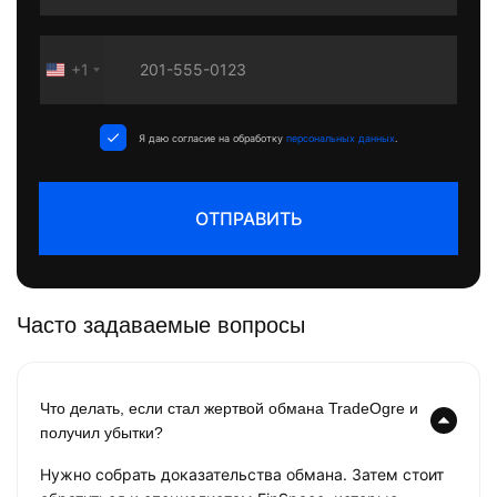
+1
United
States
+1
Я даю согласие на обработку
персональных данных
.
ОТПРАВИТЬ
Часто задаваемые вопросы
Что делать, если стал жертвой обмана TradeOgre и
получил убытки?
Нужно собрать доказательства обмана. Затем стоит