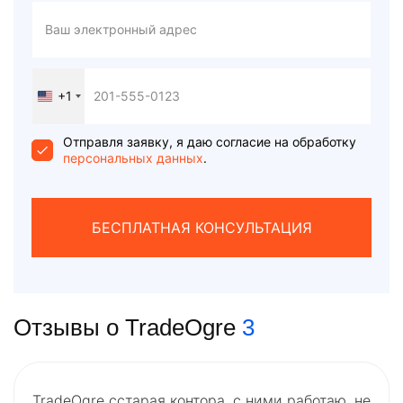
+1
United
States
+1
Отправля заявку, я даю согласие на обработку
персональных данных
.
БЕСПЛАТНАЯ КОНСУЛЬТАЦИЯ
Отзывы о TradeOgre
3
TradeOgre сстарая контора, с ними работаю, не