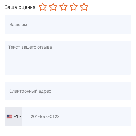
Ваша оценка
+1
United
States
+1