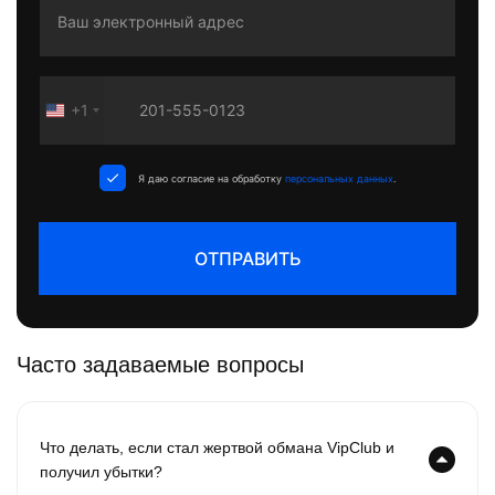
+1
United
States
+1
Я даю согласие на обработку
персональных данных
.
ОТПРАВИТЬ
Часто задаваемые вопросы
Что делать, если стал жертвой обмана VipClub и
получил убытки?